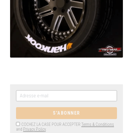
S'ABONNER
COCHEZ LA CASE POUR ACCEPTER
Terms & Conditions
and
Privacy Policy
.