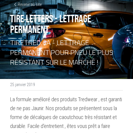
Revenir au site
Tire Letters - Lettrage 
Permanent
TIRETRED.CA - LETTRAGE 
PERMANENT POUR PNEU LE PLUS 
RÉSISTANT SUR LE MARCHÉ !
25 janvier 2019
La formule amélioré des produits Tredwear , est garanti 
de ne pas Jaunir. Nos produits se présentent sous la 
forme de décalques de caoutchouc très résistant et 
durable. Facile d'entretient , êtes vous prêt a faire 