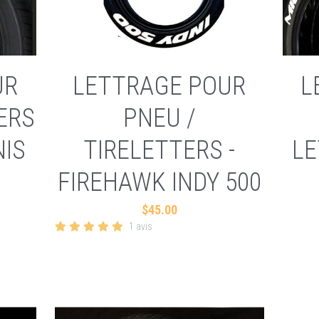
UR
LETTRAGE POUR
L
ERS
PNEU /
NIS
TIRELETTERS -
LE
FIREHAWK INDY 500
$45.00
1 avis