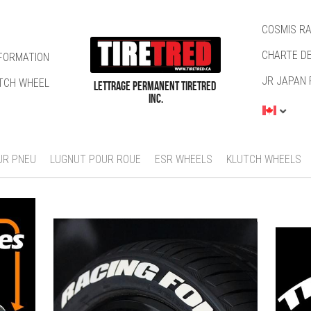
COSMIS R
CHARTE DE
NFORMATION
JR JAPAN 
TCH WHEEL
LETTRAGE PERMANENT TIRETRED 
INC.
UR PNEU
LUGNUT POUR ROUE
ESR WHEELS
KLUTCH WHEELS