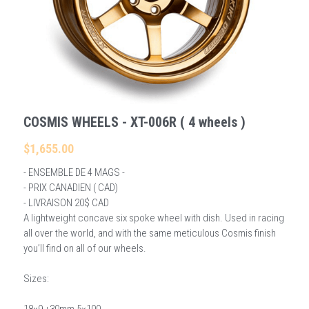
Rechercher
Français
Français
COSMIS WHEELS - XT-006R ( 4 wheels )
$1,655.00
- ENSEMBLE DE 4 MAGS -
- PRIX CANADIEN ( CAD)
- LIVRAISON 20$ CAD
A lightweight concave six spoke wheel with dish. Used in racing
all over the world, and with the same meticulous Cosmis finish
you’ll find on all of our wheels.
Sizes: