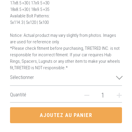
17x8.5 +30 | 17x9.5 +30
18x8.5 +30 | 18x9.5 +35
Available Bolt Patterns:
5x114.3 | 5x120 | 5x100
Notice: Actual product may vary slightly from photos. Images
are used for reference only.
*Please check fitment before purchasing, TIRETRED INC. is not
responsible for incorrect fitment. If your car requires Hub
Rings, Spacers, Lugnuts or any other item to make your wheels
fit,TIRETRED is NOT responsible.*
Sélectionner
Quantité
AJOUTEZ AU PANIER