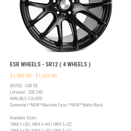
Rechercher
Français
Français
ESR WHEELS - SR12 ( 4 WHEELS )
$1,385.00 - $1,625.00
DEVISE : CAD $$
Livraison : 20$ CAD
AVAILIBLE COLORS
Gunmetal | *NEW* Machine Face | *NEW* Matte Black
Available Sizes:
18X8.5 +35 | 18X9.5 +40 | 18X9.5 +22
19X8.5 +30 | 19X9.5 +35 | 19X9.5 +22